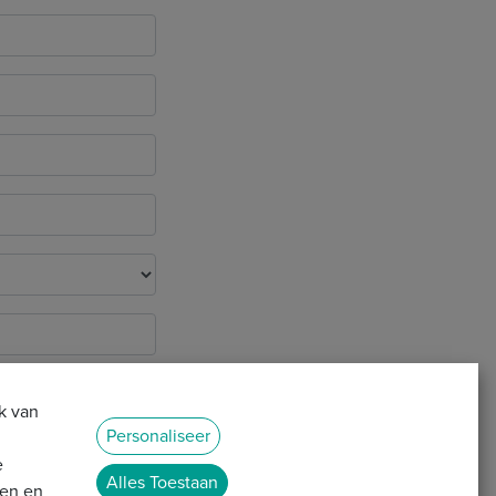
k van
Personaliseer
e
Alles Toestaan
ren en