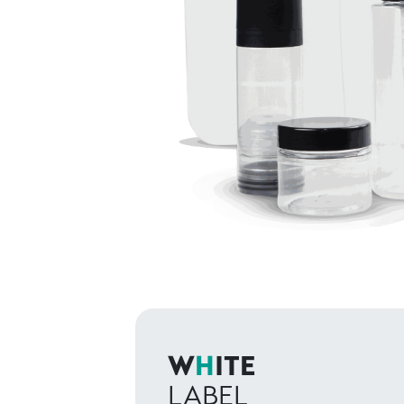
W
H
ITE
LABEL