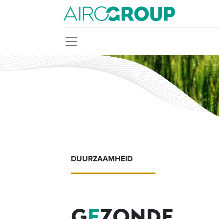
DUURZAAMHEID
G
E
ZONDE