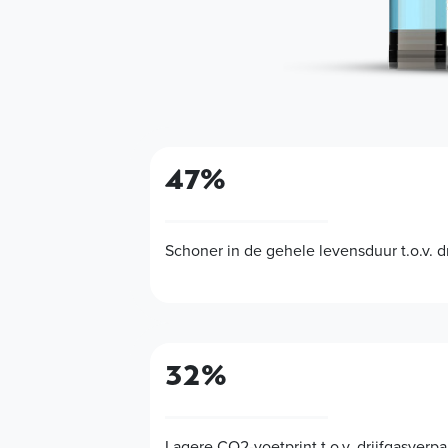
47%
Schoner in de gehele levensduur t.o.v. d
32%
Lagere CO2-voetprint t.o.v. drijfgasverp