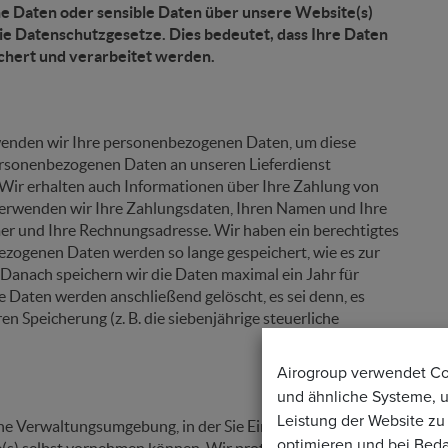
 Daten oder sensible Daten über unsere Website(s)
 die Datenschutzgesetze. Dies bedeutet, dass Ihre Daten
ichert und verarbeitet werden.
rwenden wir Ihre personenbezogenen Daten, um diese
ersonenbezogenen Daten an unseren Lieferdienst
. Wir erhalten auch Informationen über Ihre Zahlung von
 verwenden wir Ihre Zahlungsdaten, Ihren Namen und Ihre
er und Ihre Rechnungsadresse. Wir haben ein berechtigtes
zogenen Daten werden so lange gespeichert, wie es zur
. Danach speichern wir die Daten maximal ein Jahr für
e Daten werden anschließend gelöscht, es sei denn, es
en Speicherung (z. B. die siebenjährige steuerliche
Airogroup verwendet C
und ähnliche Systeme, 
Leistung der Website zu
ine Verwaltungsumgebung, in der Sie Einstellungen,
optimieren und bei Beda