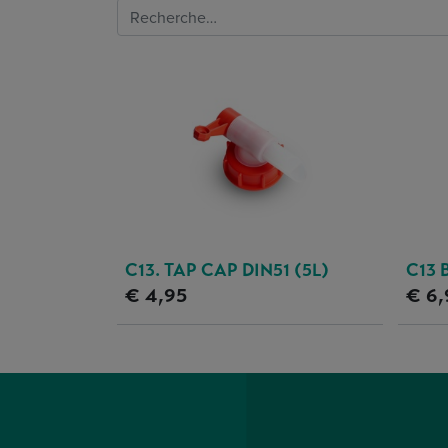
C13. TAP CAP DIN51 (5L)
C13 
€
4,95
€
6,