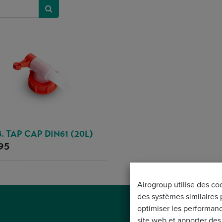
B. TAP CAP DIN61 (20L)
95
Airogroup utilise des co
des systèmes similaires 
optimiser les performan
site web et apporter des