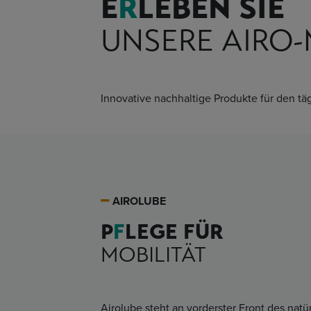
E
R
LEBEN SIE
UNSERE AIRO
Innovative nachhaltige Produkte für den tä
AIROLUBE
P
F
LEGE FÜR
MOBILITÄT
Airolube steht an vorderster Front des nat